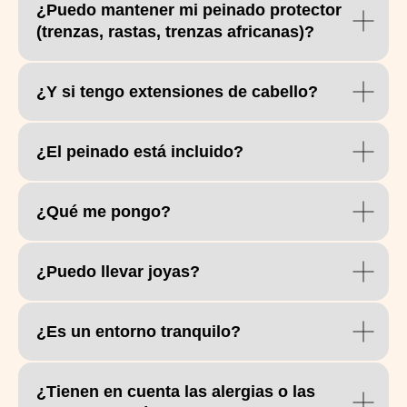
¿Puedo mantener mi peinado protector
(trenzas, rastas, trenzas africanas)?
CONTÁCTANOS
¿Y si tengo extensiones de cabello?
Contáctanos si tienes
alguna pregunta
¿El peinado está incluido?
info@nikacondado.com
+17873677140
¿Qué me pongo?
1202 Magdalena Ave, San Juan,
PR 00907
¿Puedo llevar joyas?
Horario:
Martes a viernes: 9:00 a. m. – 6:00 p. m.;
sábado: 8:00 a. m. – 7:00 p. m.
Domingo y lunes: Cerrado
¿Es un entorno tranquilo?
¿Tienen en cuenta las alergias o las