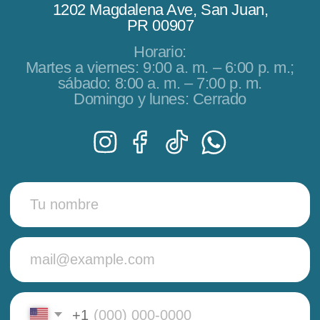
NAVEGACIÓN
SERVICIOS
Head SPA
Página de inicio
Recuperación capilar
Tienda
Depilación láser
Sobre nosotros
Depilación con cera
FAQ
Faciales
Masaje y cuerpo
Contactos
info@nikacondado.com